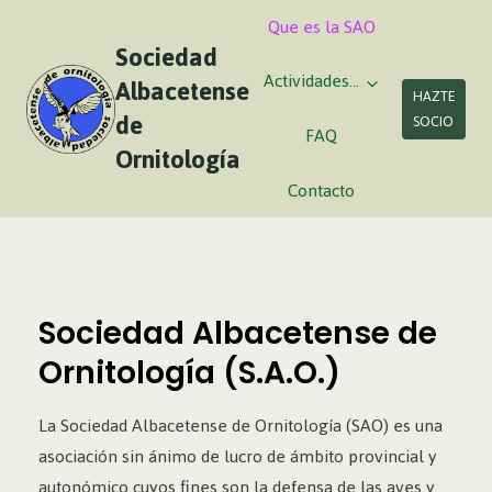
Saltar
Que es la SAO
al
Sociedad
contenido
Actividades…
Albacetense
HAZTE
de
SOCIO
FAQ
Ornitología
Contacto
Sociedad Albacetense de
Ornitología (S.A.O.)
La Sociedad Albacetense de Ornitología (SAO) es una
asociación sin ánimo de lucro de ámbito provincial y
autonómico cuyos fines son la defensa de las aves y